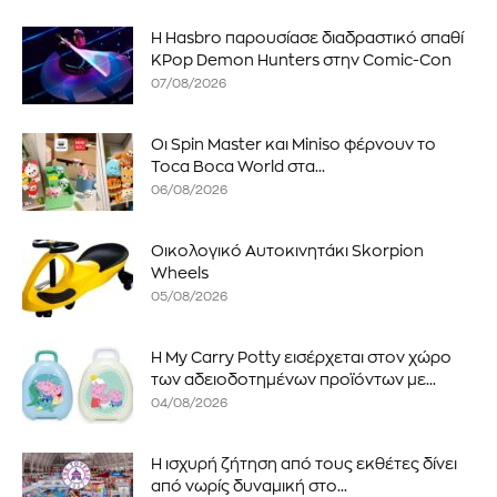
Η Hasbro παρουσίασε διαδραστικό σπαθί
KPop Demon Hunters στην Comic-Con
07/08/2026
Οι Spin Master και Miniso φέρνουν το
Toca Boca World στα...
06/08/2026
Οικολογικό Αυτοκινητάκι Skorpion
Wheels
05/08/2026
Η My Carry Potty εισέρχεται στον χώρο
των αδειοδοτημένων προϊόντων με...
04/08/2026
Η ισχυρή ζήτηση από τους εκθέτες δίνει
από νωρίς δυναμική στο...