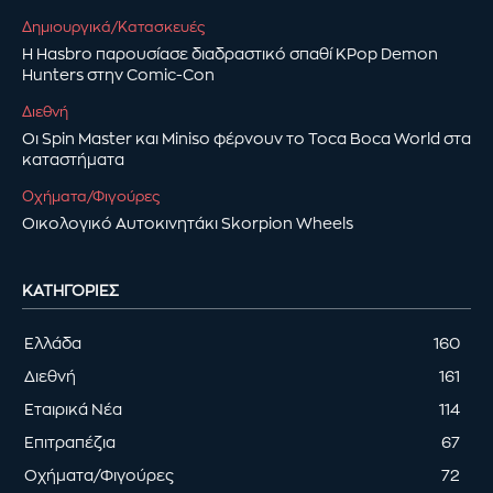
Δημιουργικά/Κατασκευές
Η Hasbro παρουσίασε διαδραστικό σπαθί KPop Demon
Hunters στην Comic-Con
Διεθνή
Οι Spin Master και Miniso φέρνουν το Toca Boca World στα
καταστήματα
Οχήματα/Φιγούρες
Οικολογικό Αυτοκινητάκι Skorpion Wheels
ΚΑΤΗΓΟΡΊΕΣ
Ελλάδα
160
Διεθνή
161
Εταιρικά Νέα
114
Επιτραπέζια
67
Οχήματα/Φιγούρες
72